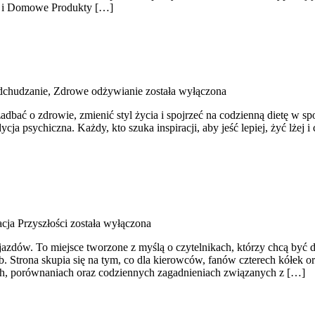
ne i Domowe Produkty […]
dchudzanie, Zdrowe odżywianie
została wyłączona
 zadbać o zdrowie, zmienić styl życia i spojrzeć na codzienną dietę w
ycja psychiczna. Każdy, kto szuka inspiracji, aby jeść lepiej, żyć lżej 
cja Przyszłości
została wyłączona
ojazdów. To miejsce tworzone z myślą o czytelnikach, którzy chcą być
b. Strona skupia się na tym, co dla kierowców, fanów czterech kółek 
tach, porównaniach oraz codziennych zagadnieniach związanych z […]