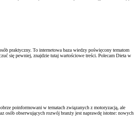
 sposób praktyczny. To internetowa baza wiedzy poświęcony tematom
i czuć się pewniej, znajdzie tutaj wartościowe treści. Polecam Dieta w
 dobrze poinformowani w tematach związanych z motoryzacją, ale
oraz osób obserwujących rozwój branży jest naprawdę istotne: nowych