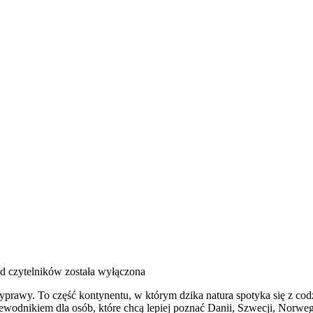
od czytelników
została wyłączona
yprawy. To część kontynentu, w którym dzika natura spotyka się z c
odnikiem dla osób, które chcą lepiej poznać Danii, Szwecji, Norwegii,