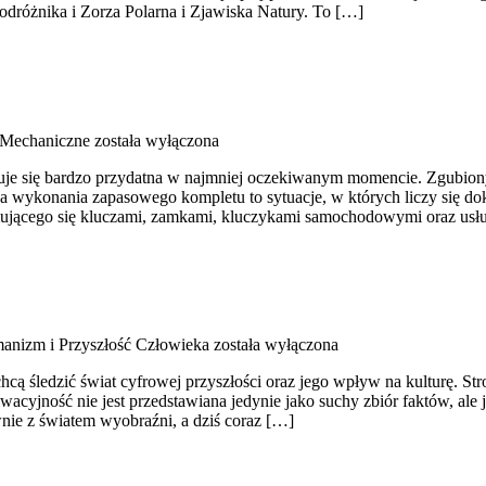
Podróżnika i Zorza Polarna i Zjawiska Natury. To […]
 Mechaniczne
została wyłączona
kazuje się bardzo przydatna w najmniej oczekiwanym momencie. Zgubi
ba wykonania zapasowego kompletu to sytuacje, w których liczy się do
ajmującego się kluczami, zamkami, kluczykami samochodowymi oraz u
anizm i Przyszłość Człowieka
została wyłączona
cą śledzić świat cyfrowej przyszłości oraz jego wpływ na kulturę. Stro
owacyjność nie jest przedstawiana jedynie jako suchy zbiór faktów, ale
nie z światem wyobraźni, a dziś coraz […]