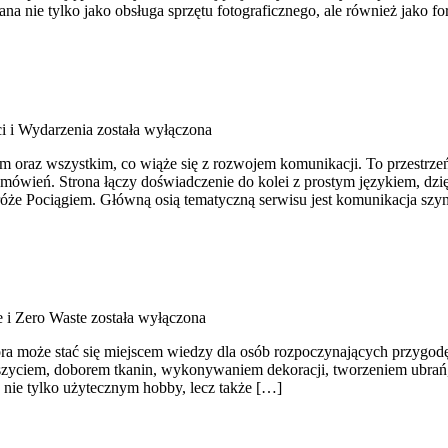
a nie tylko jako obsługa sprzętu fotograficznego, ale również jako fo
i i Wydarzenia
została wyłączona
 oraz wszystkim, co wiąże się z rozwojem komunikacji. To przestrzeń 
omówień. Strona łączy doświadczenie do kolei z prostym językiem, dz
odróże Pociągiem. Główną osią tematyczną serwisu jest komunikacja sz
 i Zero Waste
została wyłączona
ra może stać się miejscem wiedzy dla osób rozpoczynających przygodę z 
 z szyciem, doborem tkanin, wykonywaniem dekoracji, tworzeniem ubr
 nie tylko użytecznym hobby, lecz także […]