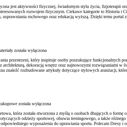
ona jest aktywności fizycznej, świadomym stylu życia, fizjoterapii o
teresowanych rozwojem fizycznym. Ciekawe kategorie to Historia i Cie
u, usprawniania ruchowego oraz edukacją wyższą. Dzięki temu portal 
ateriały
została wyłączona
ia przestrzeni, który inspiruje osoby poszukujące funkcjonalnych pom
 z architekturą, dekoracją wnętrz oraz najnowszymi rozwiązaniami w ś
na znaleźć rozbudowane artykuły dotyczące stylowych aranżacji, któr
 zakupowe
została wyłączona
rnetowa, która została stworzona z myślą o osobach dbających o formę 
tyczących odzieży sportowej, obuwia treningowego, a także różnego ro
odpowiedniego wyposażenia do uprawiania sportu. Polecam Dresy i o