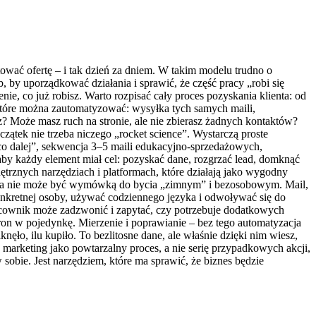
tować ofertę – i tak dzień za dniem. W takim modelu trudno o
b, by uporządkować działania i sprawić, że część pracy „robi się
ie, co już robisz. Warto rozpisać cały proces pozyskania klienta: od
 które można zautomatyzować: wysyłka tych samych maili,
z? Może masz ruch na stronie, ale nie zbierasz żadnych kontaktów?
czątek nie trzeba niczego „rocket science”. Wystarczą proste
co dalej”, sekwencja 3–5 maili edukacyjno-sprzedażowych,
aby każdy element miał cel: pozyskać dane, rozgrzać lead, domknąć
ętrznych narzędziach i platformach, które działają jako wygodny
ja nie może być wymówką do bycia „zimnym” i bezosobowym. Mail,
nkretnej osoby, używać codziennego języka i odwoływać się do
 pracownik może zadzwonić i zapytać, czy potrzebuje dodatkowych
ron w pojedynkę. Mierzenie i poprawianie – bez tego automatyzacja
ęło, ilu kupiło. To bezlitosne dane, ale właśnie dzięki nim wiesz,
e marketing jako powtarzalny proces, a nie serię przypadkowych akcji,
sobie. Jest narzędziem, które ma sprawić, że biznes będzie