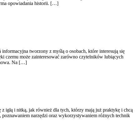
rma opowiadania historii. […]
informacyjna tworzony z myślą o osobach, które interesują się
ięki czemu może zainteresować zarówno czytelników lubiących
ynowa. Na […]
igłą i nitką, jak również dla tych, którzy mają już praktykę i chcą
ań, poznawaniem narzędzi oraz wykorzystywaniem różnych technik