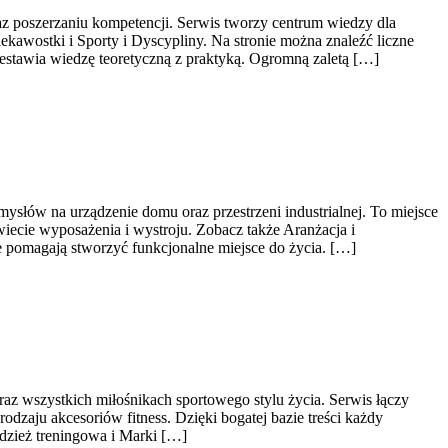
raz poszerzaniu kompetencji. Serwis tworzy centrum wiedzy dla
kawostki i Sporty i Dyscypliny. Na stronie można znaleźć liczne
zestawia wiedzę teoretyczną z praktyką. Ogromną zaletą […]
ysłów na urządzenie domu oraz przestrzeni industrialnej. To miejsce
wiecie wyposażenia i wystroju. Zobacz także Aranżacja i
e pomagają stworzyć funkcjonalne miejsce do życia. […]
oraz wszystkich miłośnikach sportowego stylu życia. Serwis łączy
dzaju akcesoriów fitness. Dzięki bogatej bazie treści każdy
dzież treningowa i Marki […]