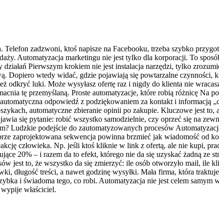
a. Telefon zadzwoni, ktoś napisze na Facebooku, trzeba szybko przygo
daży. Automatyzacja marketingu nie jest tylko dla korporacji. To sposó
iałań Pierwszym krokiem nie jest instalacja narzędzi, tylko zrozumien
wą. Dopiero wtedy widać, gdzie pojawiają się powtarzalne czynności,
ż odkryć luki. Może wysyłasz ofertę raz i nigdy do klienta nie wracas
zmacnia tę przemyślaną. Proste automatyzacje, które robią różnicę Na po
, automatyczna odpowiedź z podziękowaniem za kontakt i informacją „
zykach, automatyczne zbieranie opinii po zakupie. Kluczowe jest to, 
awia się pytanie: robić wszystko samodzielnie, czy oprzeć się na zewn
iem? Ludzkie podejście do zautomatyzowanych procesów Automatyzac
obrze zaprojektowana sekwencja powinna brzmieć jak wiadomość od ko
kcję człowieka. Np. jeśli ktoś kliknie w link z ofertą, ale nie kupi,
ące 20% – i razem da to efekt, którego nie da się uzyskać żadną ze st
st to, że wszystko da się zmierzyć: ile osób otworzyło mail, ile klikn
ki, długość treści, a nawet godzinę wysyłki. Mała firma, która traktuj
ybka i świadoma tego, co robi. Automatyzacja nie jest celem samym w 
 wypije właściciel.