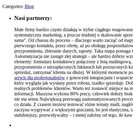
Categories:
Blog
Nasi partnerzy:
Małe firmy bardzo często działają w trybie ciągłego reagowani
systematyczny marketing, a jeszcze trudniej o skalowanie sprze
sama”. Od chaosu do procesu – dlaczego warto zacząć od mapy dz
pierwszego kontaktu, przez ofertę, aż po obsługę posprzedażo
przypomnienia, zbieranie danych, raporty. Taka mapa pomaga te
Automatyzacja nie zastąpi złej strategii – ale bardzo dobrze w
elementy: formularz kontaktowy połączony z listą mailingową
przypomnienia o niezapłaconych fakturach lub porzuconych kos
sprzedaż, zatrzymać klienta na dłużej. W którymś momencie poj
serwis dla profesjonalistów
z gotowymi integracjami i wsparc
który wygląda jak wysłany przez robota, rzadko sprzedaje. D
realnych problemów klientów. Warto też zostawić miejsce na rea
informacji. Maszyna wykona 80% pracy, człowiek dołoży brakuj
nie ma sensu Największą przewagą zautomatyzowanych procesów je
co działa. Z czasem możesz testować różne tematy maili, nagłów
zaczyna wygrywać z większymi graczami, bo jest elastyczna, sz
stabilniejszy, przewidywalny – i mniej zależny od tego, ile kaw