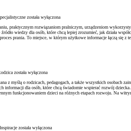
pecjalistyczne
została wyłączona
raniu, praktycznym rozwiązaniom pralniczym, urządzeniom wykorzysty
dło wiedzy dla osób, które chcą lepiej zrozumieć, jak działa współcze
roces prania. To miejsce, w którym użytkowe informacje łączą się z te
Rodzica
została wyłączona
wana z myślą o rodzicach, pedagogach, a także wszystkich osobach za
ch informacji dla osób, które chcą świadomie wspierać rozwój dziecka.
iennym funkcjonowaniem dzieci na różnych etapach rozwoju. Na witry
 Inspiracje
została wyłączona